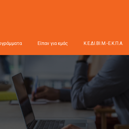
ογράμματα
Είπαν για εμάς
Κ.Ε.ΔΙ.ΒΙ.Μ.-Ε.Κ.Π.Α.